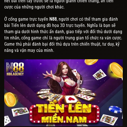
hết bài trên tay trước sẽ là người giành chiến thắng, ăn tiền
cược của những người chơi khác.
Ở cổng game trực tuyến
N88
, người chơi có thể tham gia đánh
bài Tiến lên dưới dạng đồ họa 3D trực tuyến. Nghĩa là bạn sẽ
tham gia dưới hình thức ẩn danh, giao tiếp với đối thủ dưới dạng
tin nhắn, cổng game chỉ là người trung gian tổ chức ra ván cược.
Game thủ phải đánh bại đối thủ dựa trên chiến thuật, tư duy, kỹ
năng và vận may của mình.