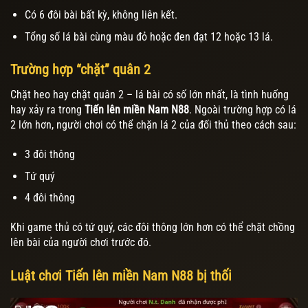
Có 6 đôi bài bất kỳ, không liên kết.
Tổng số lá bài cùng màu đỏ hoặc đen đạt 12 hoặc 13 lá.
Trường hợp “chặt” quân 2
Chặt heo hay chặt quân 2 – lá bài có số lớn nhất, là tình huống
hay xảy ra trong
Tiến lên miền Nam N88
. Ngoài trường hợp có lá
2 lớn hơn, người chơi có thể chặn lá 2 của đối thủ theo cách sau:
3 đôi thông
Tứ quý
4 đôi thông
Khi game thủ có tứ quý, các đôi thông lớn hơn có thể chặt chồng
lên bài của người chơi trước đó.
Luật chơi Tiến lên miền Nam N88 bị thối