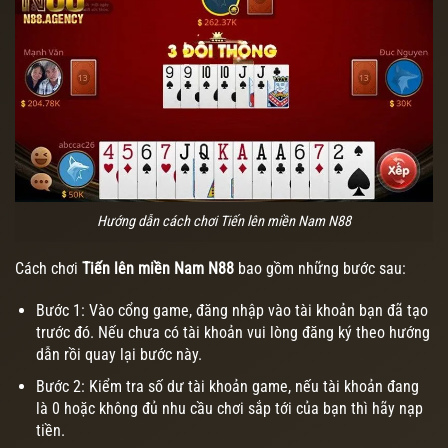
Hướng dẫn cách chơi Tiến lên miền Nam N88
Cách chơi
Tiến lên miền Nam N88
bao gồm những bước sau:
Bước 1: Vào cổng game, đăng nhập vào tài khoản bạn đã tạo
trước đó. Nếu chưa có tài khoản vui lòng đăng ký theo hướng
dẫn rồi quay lại bước này.
Bước 2: Kiểm tra số dư tài khoản game, nếu tài khoản đang
là 0 hoặc không đủ nhu cầu chơi sắp tới của bạn thì hãy nạp
tiền.