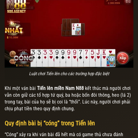
Luật chơi Tiến lên cho các trường hợp đặc biệt
Khi một ván bài
Tiến lên miền Nam N88
kết thúc mà người chơi
vẫn còn giữ các tổ hợp tứ quý, ba hoặc bốn đôi thông, heo (lá 2)
trong tay, bài của họ sẽ bị coi là “thối”. Lúc này, người chơi phải
chịu phạt tiền theo quy định chung.
Quy định bài bị “cóng” trong Tiến lên
“Cóng” xảy ra khi ván bài đã hết mà có game thủ chưa đánh