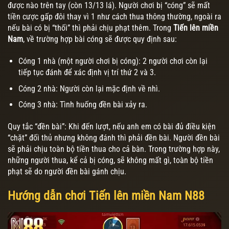
được nào trên tay (còn 13/13 lá). Người chơi bị “cóng” sẽ mất
tiền cược gấp đôi thay vì 1 như cách thua thông thường, ngoài ra
nếu bài có bị “thối” thì phải chịu phạt thêm. Trong
Tiến lên miền
Nam
, về trường hợp bài cóng sẽ được quy định sau:
Cóng 1 nhà (một người chơi bị cóng): 2 người chơi còn lại
tiếp tục đánh để xác định vị trí thứ 2 và 3.
Cóng 2 nhà: Người còn lại mặc định về nhì.
Cóng 3 nhà: Tình huống đền bài xảy ra.
Quy tắc “đền bài”: Khi đến lượt, nếu anh em có bài đủ điều kiện
“chặt” đối thủ nhưng không đánh thì phải đền bài. Người đền bài
sẽ phải chịu toàn bộ tiền thua cho cả bàn. Trong trường hợp này,
những người thua, kể cả bị cóng, sẽ không mất gì, toàn bộ tiền
phạt sẽ do người đền bài gánh chịu.
Hướng dẫn chơi Tiến lên miền Nam N88