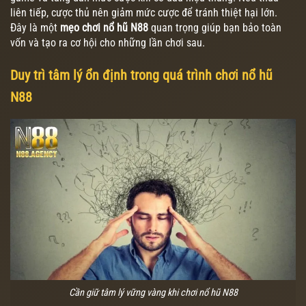
liên tiếp, cược thủ nên giảm mức cược để tránh thiệt hại lớn.
Đây là một
mẹo chơi nổ hũ N88
quan trọng giúp bạn bảo toàn
vốn và tạo ra cơ hội cho những lần chơi sau.
Duy trì tâm lý ổn định trong quá trình chơi nổ hũ
N88
Cần giữ tâm lý vững vàng khi chơi nổ hũ N88