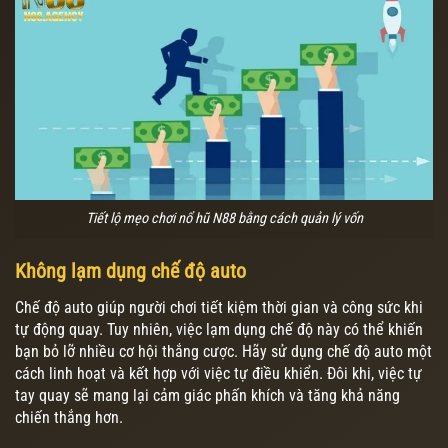
Tiết lộ mẹo chơi nổ hũ N88 bằng cách quản lý vốn
Không lạm dụng chế độ auto
Chế độ auto giúp người chơi tiết kiệm thời gian và công sức khi
tự động quay. Tuy nhiên, việc lạm dụng chế độ này có thể khiến
bạn bỏ lỡ nhiều cơ hội thắng cược. Hãy sử dụng chế độ auto một
cách linh hoạt và kết hợp với việc tự điều khiển. Đôi khi, việc tự
tay quay sẽ mang lại cảm giác phấn khích và tăng khả năng
chiến thắng hơn.