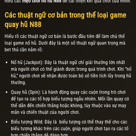
hiểu các
mẹo chơi nổ hũ N88
để cải thiện kết quả chơi của mình.
Các thuật ngữ cơ bản trong thể loại game
quay hũ N88
Hiểu rõ các thuật ngữ cơ bản là bước đầu tiên để làm chủ thể
loại game nổ hũ. Dưới đây là một số thuật ngữ quan trọng mà
bet thủ cần nắm rõ:
Nổ hũ (Jackpot): Đây là thuật ngữ chỉ giải thưởng lớn nhất
mà người chơi có thể giành được trong quá trình chơi. Khi “nổ
hũ,” người chơi sẽ nhận được toàn bộ số tiền tích lũy trong hũ
thưởng.
Quay hũ (Spin): Là hành động quay các cuộn trong trò chơi
để tạo ra các tổ hợp biểu tượng ngẫu nhiên. Mỗi lần quay có
thể dẫn đến chiến thắng hoặc không, tùy thuộc vào sự may
mắn và chiến thuật của người chơi.
Biểu tượng Wild: Đây là biểu tượng có thể thay thế cho các
biểu tượng khác trên các cuộn, giúp người chơi tạo ra các tổ
hợp chiến thắng dễ dàng hơn.