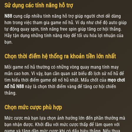
Sử dụng các tính năng hỗ trợ
N88
cung cấp nhiều tính năng hỗ trợ giúp người chơi dễ dàng
hơn trong việc tham gia game nổ hũ. Ví dụ như chế độ auto giúp
tự động quay spin, tính năng free spin giúp tăng cơ hội thắng.
Hãy tận dụng những tính năng này để tối ưu hóa lợi nhuận của
bạn.
Chọn thời điểm hệ thống ra khoản tiền lớn nhất
Mỗi game nổ hũ thường có những vòng quay mang tính may
mắn cao hơn. Vì vậy, bạn cần quan sát biểu đồ lịch sử nổ hũ để
tìm hiểu thời điểm game dễ nổ hũ nhất. Mấu chốt của
mẹo chơi
nổ hũ N88
này là chọn thời điểm vàng để tăng cơ hội chiến
thắng.
Chọn mức cược phù hợp
Mức cược mà bạn lựa chọn ảnh hưởng lớn đến phần thưởng mà
bạn nhận được. Khởi đầu với mức cược thấp để làm quen với
game và tăng dần mức cược khi có dấu hiệu thắng. Nếu thua