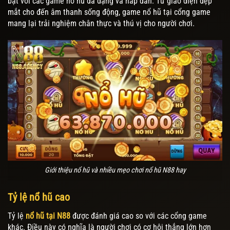
bật với các game nổ hũ đa dạng và hấp dẫn. Từ giao diện đẹp
mắt cho đến âm thanh sống động, game nổ hũ tại cổng game
mang lại trải nghiệm chân thực và thú vị cho người chơi.
Giới thiệu nổ hũ và nhiều mẹo chơi nổ hũ N88 hay
Tỷ lệ nổ hũ cao
Tỷ lệ
nổ hũ tại N88
được đánh giá cao so với các cổng game
khác. Điều này có nghĩa là người chơi có cơ hội thắng lớn hơn