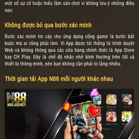
một số sự cố hoặc hiểu lầm sân chơi vì không lưu ý những điều
sau:
Không được bỏ qua bước xác minh
Bước xác minh tin cậy cho ứng dụng cổng game là bước bắt
buộc mà ai cũng phải làm. Vì App được tải thẳng từ trình duyệt
Web và không thông qua các cửa hàng chính thức là App Store
hay CH Play. Đây là chế độ nhắc nhở bình thường trên tất cả
thiết bị thông minh, nên bạn không cần phải lo lắng nhiều.
Thời gian tải App N88 mỗi người khác nhau