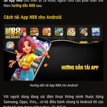
tải App N88
cho thiết bị cá nhân, người chơi cần phải tuân thủ
theo
hướng dẫn N88
sau:
Cách tải App N88 cho Android
Hướng dẫn tải App N88 cho Android
Với người dùng đang xài điện thoại thông minh thuộc hãng
Samsung, Oppo, Vivo,… có hệ điều hành chung là Android thì các