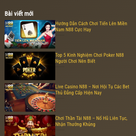
Bài viết mới
Hướng Dẫn Cách Chơi Tiến Lên Miền
Nam N88 Cực Hay
Top 5 Kinh Nghiệm Chơi Poker N88
Người Chơi Nên Biết
Live Casino N88 – Nơi Hội Tụ Các Bet
Thủ Đẳng Cấp Hiện Nay
Chơi Thần Tài N88 – Nổ Hũ Liên Tục,
Nhận Thưởng Khủng