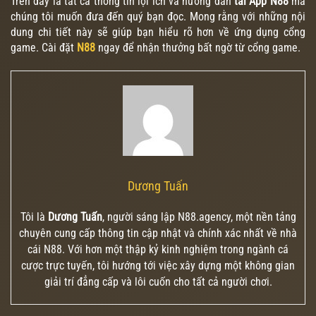
Trên đây là tất cả thông tin lợi ích và hướng dẫn
tải App N88
mà
chúng tôi muốn đưa đến quý bạn đọc. Mong rằng với những nội
dung chi tiết này sẽ giúp bạn hiểu rõ hơn về ứng dụng cổng
game. Cài đặt
N88
ngay để nhận thưởng bất ngờ từ cổng game.
Dương Tuấn
Tôi là
Dương Tuấn
, người sáng lập N88.agency, một nền tảng
chuyên cung cấp thông tin cập nhật và chính xác nhất về nhà
cái N88. Với hơn một thập kỷ kinh nghiệm trong ngành cá
cược trực tuyến, tôi hướng tới việc xây dựng một không gian
giải trí đẳng cấp và lôi cuốn cho tất cả người chơi.