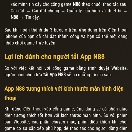
xác minh tin cậy cho cổng game
N88
theo chuỗi thao tác sau:
Cài đặt → Cài đặt chung → Quản lý cấu hình và thiết bị →
N88
→ Tin cậy.
Sau khi hoàn thành đủ 3 bước ở trên, ứng dụng trên điện thoại
Iphone của bạn đã cài đặt thành công và bạn có thể mở, đăng
nhập chơi game trực tuyến.
Lợi ích dành cho người tải App N88
So với việc kết nối với cổng game bằng trình duyệt Website,
người chơi chọn lựa
tải App N88
sẽ có những lợi ích sau:
App N88 tương thích với kích thước màn hình điện
thoại
Khi dùng điện thoại vào cổng game, ứng dụng sẽ có phần giao
diện tương thích tốt hơn với kích thước màn hình. So với phiên
bản Website, các phần chuyên mục, phím điều khiển khi chơi
game có sự sắp xếp phù hợp, dễ thao tác cho người dùng điện