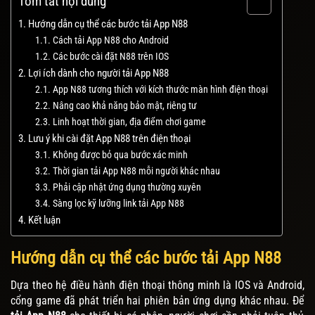
Tóm tắt nội dung
Hướng dẫn cụ thể các bước tải App N88
Cách tải App N88 cho Android
Các bước cài đặt N88 trên IOS
Lợi ích dành cho người tải App N88
App N88 tương thích với kích thước màn hình điện thoại
Nâng cao khả năng bảo mật, riêng tư
Linh hoạt thời gian, địa điểm chơi game
Lưu ý khi cài đặt App N88 trên điện thoại
Không được bỏ qua bước xác minh
Thời gian tải App N88 mỗi người khác nhau
Phải cập nhật ứng dụng thường xuyên
Sàng lọc kỹ lưỡng link tải App N88
Kết luận
Hướng dẫn cụ thể các bước tải App N88
Dựa theo hệ điều hành điện thoại thông minh là IOS và Android,
cổng game đã phát triển hai phiên bản ứng dụng khác nhau. Để